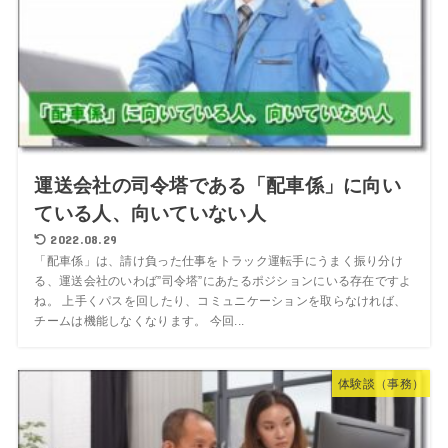
運送会社の司令塔である「配車係」に向い
ている人、向いていない人
2022.08.29
「配車係」は、請け負った仕事をトラック運転手にうまく振り分け
る、運送会社のいわば”司令塔”にあたるポジションにいる存在ですよ
ね。 上手くパスを回したり、コミュニケーションを取らなければ、
チームは機能しなくなります。 今回...
体験談（事務）