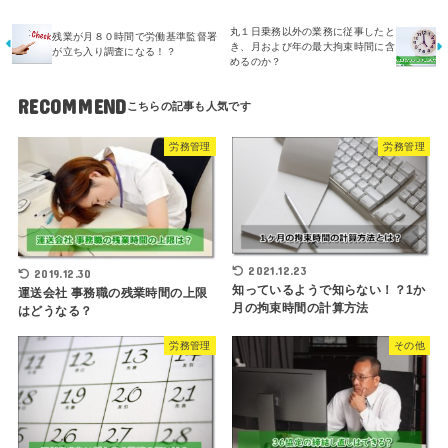
丸１日乗務以外の業務に従事したと
残業が月８０時間で労働基準監督署
き、月および年の最大拘束時間に含
が立ち入り調査になる！？
めるのか？
RECOMMEND
労務管理
労務管理
2021.12.23
2019.12.30
知っているようで知らない！？1か
運送会社 事務職の残業時間の上限
月の拘束時間の計算方法
はどうなる？
労務管理
その他