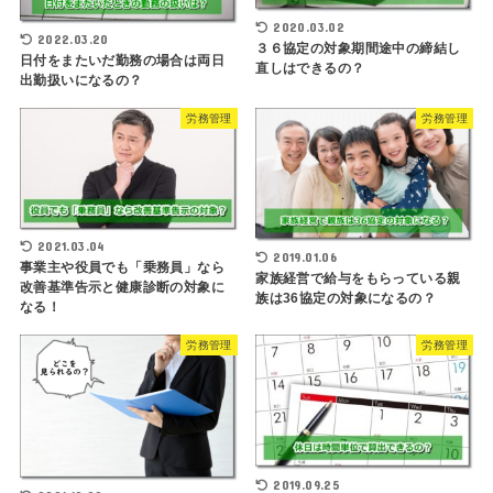
2020.03.02
2022.03.20
３６協定の対象期間途中の締結し
日付をまたいだ勤務の場合は両日
直しはできるの？
出勤扱いになるの？
労務管理
労務管理
2021.03.04
2019.01.06
事業主や役員でも「乗務員」なら
家族経営で給与をもらっている親
改善基準告示と健康診断の対象に
族は36協定の対象になるの？
なる！
労務管理
労務管理
2019.09.25