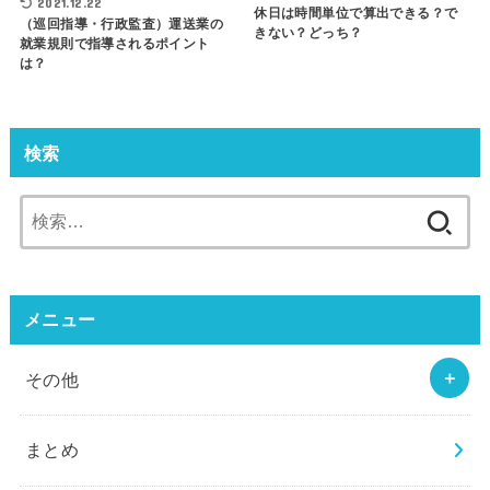
2021.12.22
休日は時間単位で算出できる？で
（巡回指導・行政監査）運送業の
きない？どっち？
就業規則で指導されるポイント
は？
検索
検
索:
メニュー
その他
まとめ